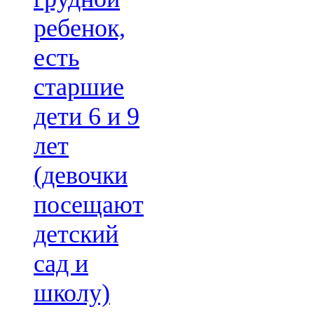
ребенок,
есть
старшие
дети 6 и 9
лет
(девочки
посещают
детский
сад и
школу)